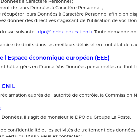
s Données à Caractère Personnel ;
ement de leurs Données à Caractère Personnel ;
e récupérer leurs Données à Caractère Personnel afin d'en di
z donner des directives s'agissant de l'utilisation de vos Do
dpo@index-education.fr
dresse suivante :
Toute demande doit 
e de droits dans les meilleurs délais et en tout état de caus
de l'Espace économique européen (EEE)
t hébergées en France. Vos Données personnelles ne font l'
a CNIL
réclamation auprès de l'autorité de contrôle, la Commission Na
s
onnées. Il s'agit de monsieur le DPO du Groupe La Poste.
 de confidentialité et les activités de traitement des donné
en vertu du RGPD, veuillez contacter :