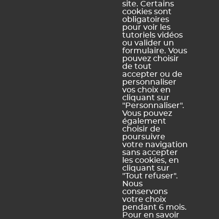
site. Certains
conforme
cookies sont
obligatoires
Schéma
pour voir les
pluriannuel
tutoriels vidéos
d'accessibilité
ou valider un
numérique
formulaire. Vous
pouvez choisir
de tout
accepter ou de
personnaliser
vos choix en
Légal Sites internet
Légal produits
cliquant sur
"Personnaliser".
Mentions légales et
Conditions générales de
Vous pouvez
conditions générales
vente et d'utilisation
également
d'utilisation des sites web
choisir de
Dispositions relatives à la
poursuivre
Politique de confidentialité
protection des données
votre navigation
personnelles
sans accepter
Politique de gestion des
les cookies, en
cookies
cliquant sur
Plan du site
"Tout refuser".
Nous
conservons
votre choix
pendant 6 mois.
Pour en savoir