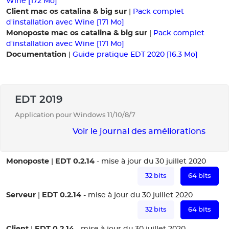
Wine [172 Mo]
Client mac os catalina & big sur
|
Pack complet
d'installation avec Wine [171 Mo]
Monoposte mac os catalina & big sur
|
Pack complet
d'installation avec Wine [171 Mo]
Documentation
|
Guide pratique EDT 2020 [16.3 Mo]
EDT 2019
Application pour Windows 11/10/8/7
Voir le journal des améliorations
Monoposte
EDT 0.2.14
|
- mise à jour du 30 juillet 2020
32 bits
64 bits
Serveur
EDT 0.2.14
|
- mise à jour du 30 juillet 2020
32 bits
64 bits
Client
EDT 0.2.14
|
- mise à jour du 30 juillet 2020