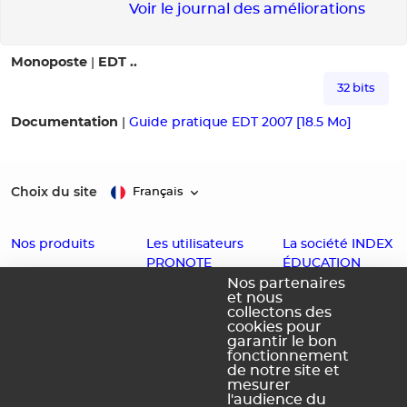
Voir le journal des améliorations
Monoposte
EDT ..
|
32 bits
Documentation
|
Guide pratique EDT 2007 [18.5 Mo]
Choix du site
Français
Nos produits
Les utilisateurs
La société INDEX
PRONOTE
ÉDUCATION
EDT
Nos partenaires
et nous
Enseignants
Histoire
PRONOTE
collectons des
cookies pour
Familles
Offres d'emploi
PRONOTE
garantir le bon
fonctionnement
Partenaires
Contact
Primaire
de notre site et
Accessibilité :
PRONOTE
mesurer
l'audience du
Partiellement
Campus